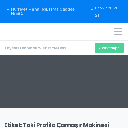
0352 320 20
Hürriyet Mahallesi, Fırat Caddesi
No:64
21
Kayseri teknik servis hizmetleri
WhatsApp
Etiket:
Toki Profilo Çamaşır Makinesi