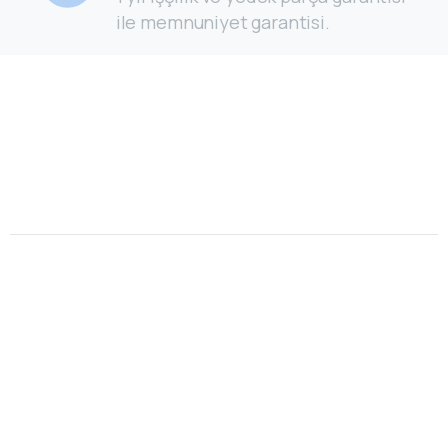
ile memnuniyet garantisi.
Bize Ulaşın
Öztürk Servis © Tüm hakları saklıdır.
Öztürk Servis Kayseri ilinde beyaz eşya, kombi,
şofben ve televizyonlarınız için bakım, onarım
ve yedek parça servis hizmeti sunmaktadır. İlgili
markaların özel servisi olarak hizmet