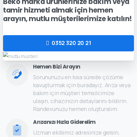
Beko marka ürünlerinize bakım veya
tamir hizmeti almak için hemen
arayın, mutlu müşterilerimize katılın!
0352 320 20 21
Hemen Bizi Arayın
Sorununuzu en kısa sürede çözüme
kavuşturmak için buradayız. Arıza veya
bakım için müşteri temsilcimize
ulaşın, cihazınızın detaylarını bildirin.
Randevunuzu hemen oluşturalım.
Arızanızı Hızla Giderelim
Uzman ekibimiz adresinize gelsin,