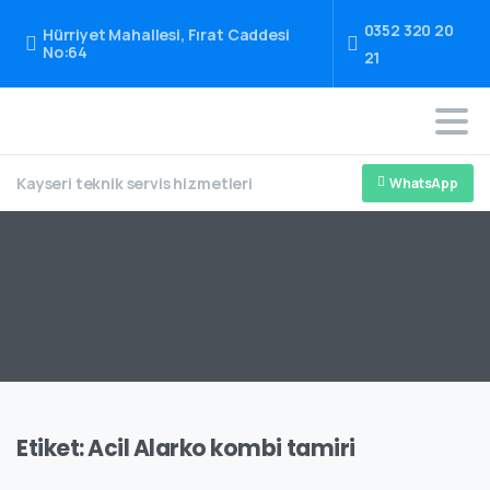
0352 320 20
Hürriyet Mahallesi, Fırat Caddesi
No:64
21
Kayseri teknik servis hizmetleri
WhatsApp
Etiket:
Acil Alarko kombi tamiri