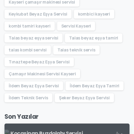
Kayseri çamaşır makinesi servisi
Keykubat Beyaz Eşya Servisi
kombici kayseri
kombi tamiri kayseri
Servisi Kayseri
Talas beyaz eşya servisi
Talas beyaz eşya tamiri
talas kombi servisi
Talas teknik servis
Tınaztepe Beyaz Eşya Servisi
Çamaşır Makinesi Servisi Kayseri
İldem Beyaz Eşya Servisi
İldem Beyaz Eşya Tamiri
İldem Teknik Servis
Şeker Beyaz Eşya Servisi
Son Yazılar
Kocasinan Buzdolabı Servisi
-