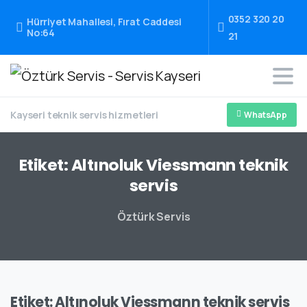
0352 320 20
Hürriyet Mahallesi, Fırat Caddesi
No:64
21
Kayseri teknik servis hizmetleri
WhatsApp
Etiket:
Altınoluk
Viessmann
teknik
servis
Öztürk Servis
Etiket:
Altınoluk Viessmann teknik servis