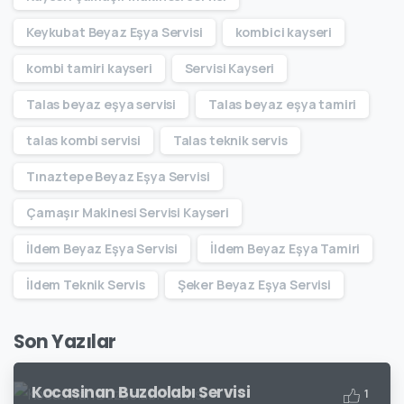
Keykubat Beyaz Eşya Servisi
kombici kayseri
kombi tamiri kayseri
Servisi Kayseri
Talas beyaz eşya servisi
Talas beyaz eşya tamiri
talas kombi servisi
Talas teknik servis
Tınaztepe Beyaz Eşya Servisi
Çamaşır Makinesi Servisi Kayseri
İldem Beyaz Eşya Servisi
İldem Beyaz Eşya Tamiri
İldem Teknik Servis
Şeker Beyaz Eşya Servisi
Son Yazılar
Kocasinan Buzdolabı Servisi
1