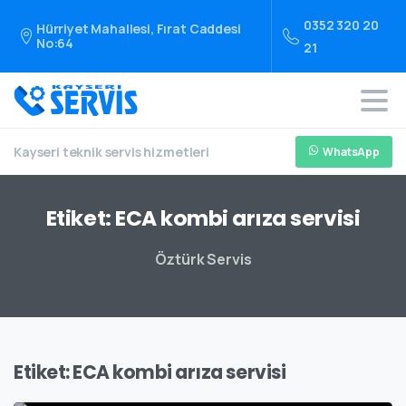
0352 320 20
Hürriyet Mahallesi, Fırat Caddesi
No:64
21
Kayseri teknik servis hizmetleri
WhatsApp
Etiket:
ECA
kombi
arıza
servisi
Öztürk Servis
Etiket:
ECA kombi arıza servisi