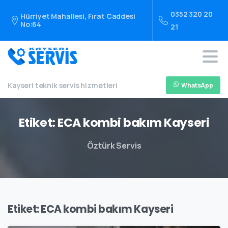
0352 320 20
Hürriyet Mahallesi, Fırat Caddesi
No:64
21
Kayseri teknik servis hizmetleri
WhatsApp
Etiket:
ECA
kombi
bakım
Kayseri
Öztürk Servis
Etiket:
ECA kombi bakım Kayseri