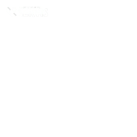
Öztürk Servis © Tüm hakları saklıdır.
Öztürk Servis Kayseri ilinde beyaz eşya, kombi,
şofben ve televizyonlarınız için bakım, onarım
ve yedek parça servis hizmeti sunmaktadır. İlgili
markaların özel servisi olarak hizmet
vermektedir.
Bize
Ulaşın
İletişim Bilgilerimiz
Telefon: 0352 320 20 21
WhatsApp: 0352 320 20 21