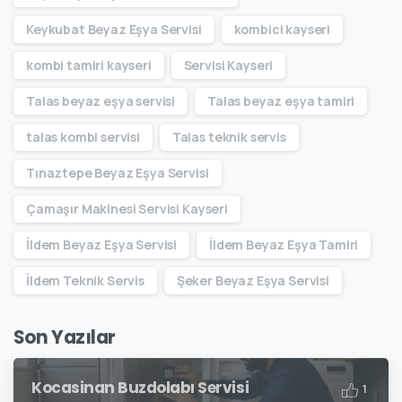
Keykubat Beyaz Eşya Servisi
kombici kayseri
kombi tamiri kayseri
Servisi Kayseri
Talas beyaz eşya servisi
Talas beyaz eşya tamiri
talas kombi servisi
Talas teknik servis
Tınaztepe Beyaz Eşya Servisi
Çamaşır Makinesi Servisi Kayseri
İldem Beyaz Eşya Servisi
İldem Beyaz Eşya Tamiri
İldem Teknik Servis
Şeker Beyaz Eşya Servisi
Son Yazılar
Kocasinan Buzdolabı Servisi
1