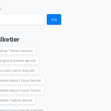
a
Ara
tiketler
Altus Tamiri Kayseri
argıncık kombi servisi
Arçelik tamiri Kayseri
Belsin Beyaz Eşya Servisi
Belsin Beyaz Eşya Tamiri
Belsin Teknik Servis
Beyaz Eşya Servisi Kayseri