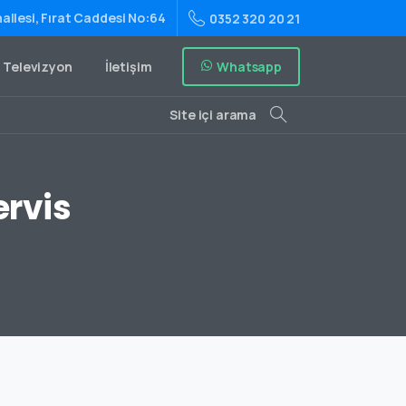
allesi, Fırat Caddesi No:64
0352 320 20 21
Whatsapp
Televizyon
İletişim
Site içi arama
ervis