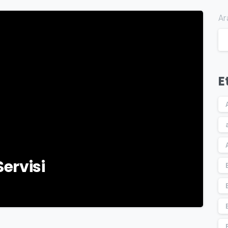
Ar
5
E
Servisi