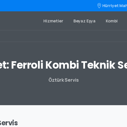
Hürriyet Mah
Hizmetler
Beyaz Eşya
Kombi
et:
Ferroli
Kombi
Teknik
S
Öztürk Servis
Servis