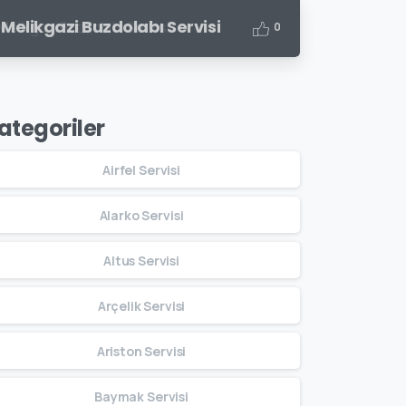
Melikgazi Buzdolabı Servisi
0
ategoriler
Airfel Servisi
Alarko Servisi
Altus Servisi
Arçelik Servisi
Ariston Servisi
Baymak Servisi