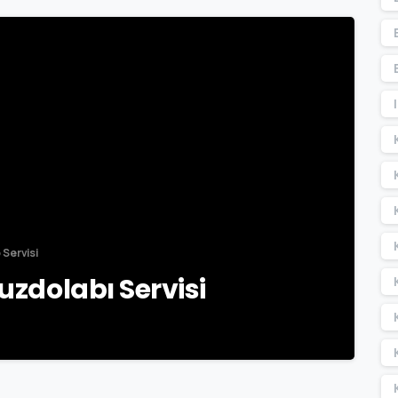
-
o Servisi
Buzdolabı Servisi