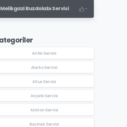
Melikgazi Buzdolabı Servisi
-
ategoriler
Airfel Servisi
Alarko Servisi
Altus Servisi
Arçelik Servisi
Ariston Servisi
Baymak Servisi