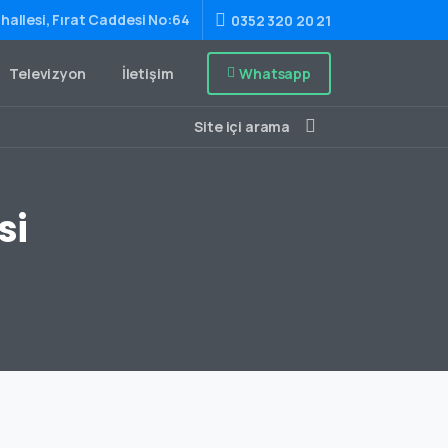
hallesi, Fırat Caddesi No:64
0352 320 20 21
Whatsapp
Televizyon
İletişim
Site içi arama
si