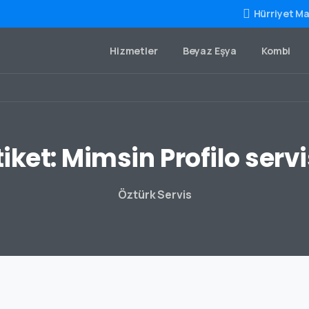
Hürriyet Ma
Hizmetler
Beyaz Eşya
Kombi
tiket:
Mimsin
Profilo
servi
Öztürk Servis