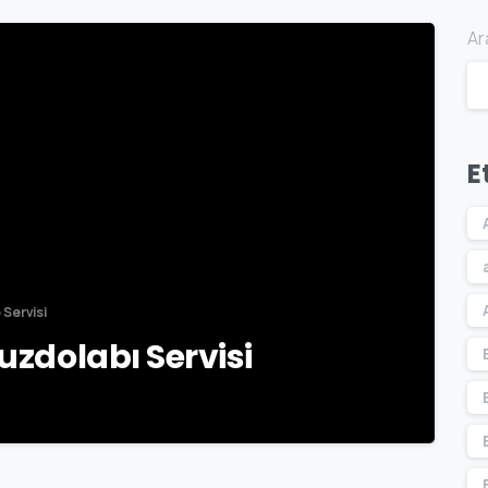
Ar
-
E
o Servisi
Buzdolabı Servisi