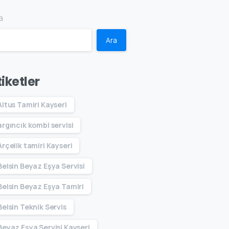
a
Ara
tiketler
Altus Tamiri Kayseri
argıncık kombi servisi
Arçelik tamiri Kayseri
Belsin Beyaz Eşya Servisi
Belsin Beyaz Eşya Tamiri
Belsin Teknik Servis
Beyaz Eşya Servisi Kayseri