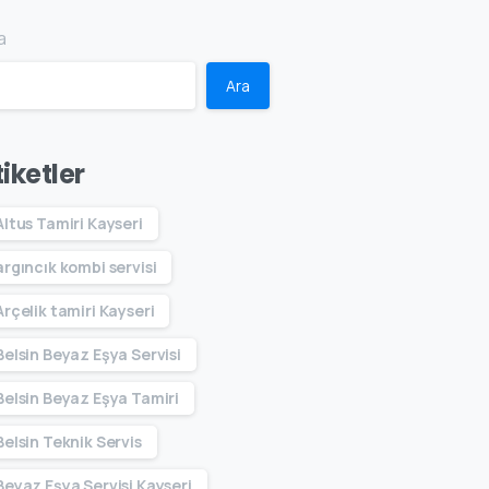
a
Ara
tiketler
Altus Tamiri Kayseri
argıncık kombi servisi
Arçelik tamiri Kayseri
Belsin Beyaz Eşya Servisi
Belsin Beyaz Eşya Tamiri
Belsin Teknik Servis
Beyaz Eşya Servisi Kayseri