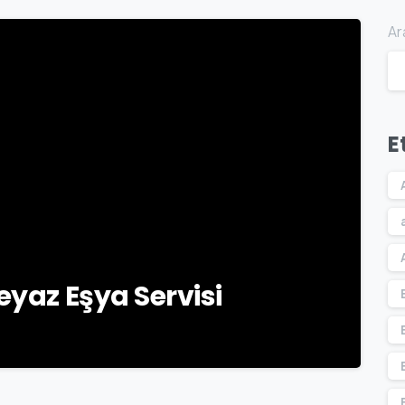
Ar
-
E
eyaz Eşya Servisi