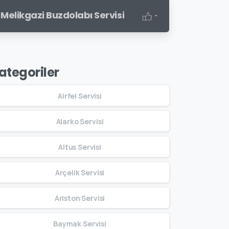
Melikgazi Buzdolabı Servisi
-
ategoriler
Airfel Servisi
Alarko Servisi
Altus Servisi
Arçelik Servisi
Ariston Servisi
Baymak Servisi