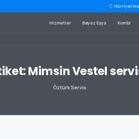
Hürriyet Ma
Hizmetler
Beyaz Eşya
Kombi
tiket:
Mimsin
Vestel
servi
Öztürk Servis