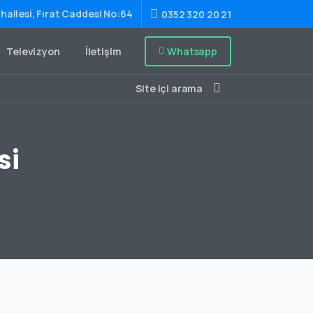
hallesi, Fırat Caddesi No:64
0352 320 20 21
Whatsapp
Televizyon
İletişim
Site içi arama
si