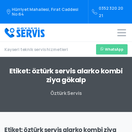
0352 320 20
Hürriyet Mahallesi, Fırat Caddesi
No:64
21
Kayseri teknik servis hizmetleri
WhatsApp
Etiket:
öztürk
servis
alarko
kombi
ziya
gökalp
Öztürk Servis
Etiket:
öztürk servis alarko kombi ziya