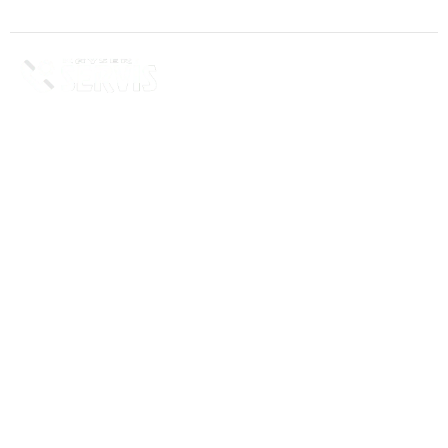
Öztürk Servis © Tüm hakları saklıdır.
Öztürk Servis Kayseri ilinde beyaz eşya, kombi,
şofben ve televizyonlarınız için bakım, onarım
ve yedek parça servis hizmeti sunmaktadır. İlgili
markaların özel servisi olarak hizmet
vermektedir.
Bize
Ulaşın
İletişim Bilgilerimiz
Telefon: 0352 320 20 21