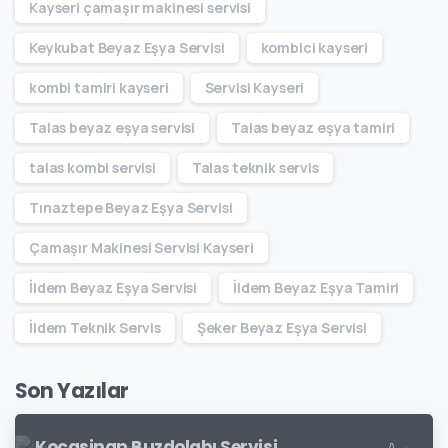
Kayseri çamaşır makinesi servisi
Keykubat Beyaz Eşya Servisi
kombici kayseri
kombi tamiri kayseri
Servisi Kayseri
Talas beyaz eşya servisi
Talas beyaz eşya tamiri
talas kombi servisi
Talas teknik servis
Tınaztepe Beyaz Eşya Servisi
Çamaşır Makinesi Servisi Kayseri
İldem Beyaz Eşya Servisi
İldem Beyaz Eşya Tamiri
İldem Teknik Servis
Şeker Beyaz Eşya Servisi
Son Yazılar
Kocasinan Buzdolabı Servisi