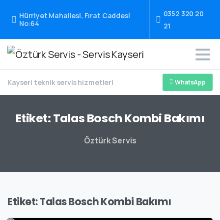
0352 320 20
Hürriyet Mahallesi, Fırat Caddesi
No:64
21
Kayseri teknik servis hizmetleri
WhatsApp
Etiket:
Talas
Bosch
Kombi
Bakımı
Öztürk Servis
Etiket:
Talas Bosch Kombi Bakımı