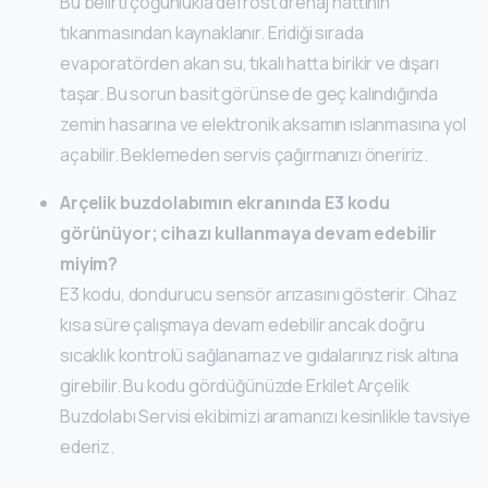
Bu belirti çoğunlukla defrost drenaj hattının
tıkanmasından kaynaklanır. Eridiği sırada
evaporatörden akan su, tıkalı hatta birikir ve dışarı
taşar. Bu sorun basit görünse de geç kalındığında
zemin hasarına ve elektronik aksamın ıslanmasına yol
açabilir. Beklemeden servis çağırmanızı öneririz.
Arçelik buzdolabımın ekranında E3 kodu
görünüyor; cihazı kullanmaya devam edebilir
miyim?
E3 kodu, dondurucu sensör arızasını gösterir. Cihaz
kısa süre çalışmaya devam edebilir ancak doğru
sıcaklık kontrolü sağlanamaz ve gıdalarınız risk altına
girebilir. Bu kodu gördüğünüzde Erkilet Arçelik
Buzdolabı Servisi ekibimizi aramanızı kesinlikle tavsiye
ederiz.