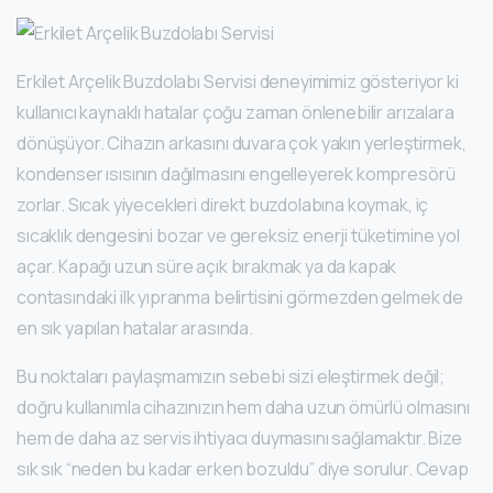
Erkilet Arçelik Buzdolabı Servisi deneyimimiz gösteriyor ki
kullanıcı kaynaklı hatalar çoğu zaman önlenebilir arızalara
dönüşüyor. Cihazın arkasını duvara çok yakın yerleştirmek,
kondenser ısısının dağılmasını engelleyerek kompresörü
zorlar. Sıcak yiyecekleri direkt buzdolabına koymak, iç
sıcaklık dengesini bozar ve gereksiz enerji tüketimine yol
açar. Kapağı uzun süre açık bırakmak ya da kapak
contasındaki ilk yıpranma belirtisini görmezden gelmek de
en sık yapılan hatalar arasında.
Bu noktaları paylaşmamızın sebebi sizi eleştirmek değil;
doğru kullanımla cihazınızın hem daha uzun ömürlü olmasını
hem de daha az servis ihtiyacı duymasını sağlamaktır. Bize
sık sık “neden bu kadar erken bozuldu” diye sorulur. Cevap