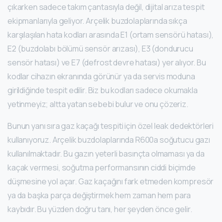
çıkarken sadece takım çantasıyla değil, dijital arıza tespit
ekipmanlarıyla geliyor. Arçelik buzdolaplarında sıkça
karşılaşılan hata kodları arasında E1 (ortam sensörü hatası),
E2 (buzdolabı bölümü sensör arızası), E3 (dondurucu
sensör hatası) ve E7 (defrost devre hatası) yer alıyor. Bu
kodlar cihazın ekranında görünür ya da servis moduna
girildiğinde tespit edilir. Biz bu kodları sadece okumakla
yetinmeyiz; altta yatan sebebi bulur ve onu çözeriz.
Bunun yanı sıra gaz kaçağı tespiti için özel leak dedektörleri
kullanıyoruz. Arçelik buzdolaplarında R600a soğutucu gazı
kullanılmaktadır. Bu gazın yeterli basınçta olmaması ya da
kaçak vermesi, soğutma performansının ciddi biçimde
düşmesine yol açar. Gaz kaçağını fark etmeden kompresör
ya da başka parça değiştirmek hem zaman hem para
kaybıdır. Bu yüzden doğru tanı, her şeyden önce gelir.