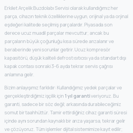
Erkilet Arçelik Buzdolabı Servisi olarak kullandığımız her
parça, cihazın teknik özelliklerine uygun, orijinal ya da orjinal
eşdeğeri kalitede seçilmiş parçalardır. Piyasada son
derece ucuz muadil parçalar mevcuttur; ancak bu
parçaların büyük çoğunluğu kısa sürede arızalanır ve
beraberinde yeni sorunlar getirir. Ucuz kompresör
kapasitörü, düşük kaliteli defrost ısıtıcısı ya da standart dışı
kapak contası sonraki 3-6 ayda tekrar servis çağrısı
anlamına gelir.
Bizim anlayışımız farklıdır: Kullandığımız yedek parçalar ve
gerçekleştirdiğimiz işçilik için
1 yıl garanti
veriyoruz. Bu
garanti, sadece bir söz değil; arkasında durabileceğimiz
somut bir taahhüttür. Tamir ettirdiğiniz cihaz garanti süresi
içinde aynı sorundan kaynaklı bir arıza yaşarsa, tekrar gelir
ve çözüyoruz. Tüm işlemler dijital sistemimize kayıt edilir;