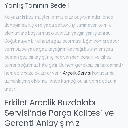
Yanlış Tanının Bedeli
Ne yazık ki bazı müşterilerimiz bize başvurmadan önce
deneyimsiz kişilere ya da sektörü iyi tanımayan teknik
elemanlara başvurmuş oluyor. En yaygın yanlış tanı şu:
Soğutmayan bir cihazda gaz basılması. Eğer compressor
verimsizse ya da gaz kaçağının kaynağı bulunmamışsa,
basılan gaz birkaç gün içinde yeniden boşalır ve cihaz
tekrar soğutmaz hâle gelir. Bu hem gereksiz bir harcamadır
hem de cihaza ek zarar verir.
Arçelik Servisi
konusunda
uzmanlaşmış ekibimiz, önce kaynağı bulur, sonra çözüm
üretir.
Erkilet Arçelik Buzdolabı
Servisi’nde Parça Kalitesi ve
Garanti Anlayışımız