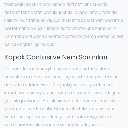
teknolojili Arçelik modellerinde defrost ısıtıcısı ya da
defrost termostatı bozulduğunda, evaporatör üzerinde
kalın bir buz tabakası oluşur. Bu buz tabakası hem soğutma
performansını düşürür hem de fan motoruna zarar verir.
Zamanında müdahale edilmezse tek bir parça yerine üç ayrı
parça değişimi gerekebilir.
Kapak Contası ve Nem Sorunları
Görünürde önemsiz gibi duran kapak contası aslında
buzdolabının enerji tüketimi ve iç sıcaklık dengesi üzerinde
doğrudan etkilidir. Erkilet’te yaptığımız ev ziyaretlerinde
kapak contasının yıpranmış ya da deforme olmuş olduğunu
çok sık görüyoruz. Bozuk bir conta, kompresörü sürekli
çalışmak zorunda bırakır. Bu hem elektrik faturanızı artırır
hem de kompresörü erken yorar. Conta değişimi kısa
süren bir işlem olmasına karşın büyük fark yaratır.