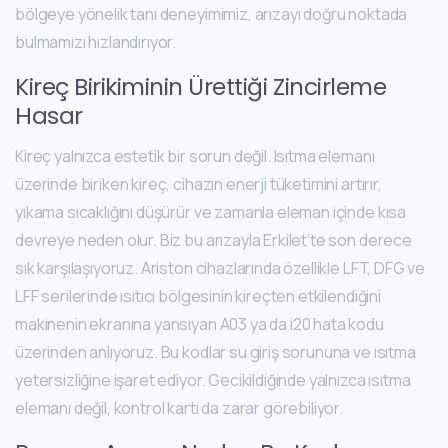
bölgeye yönelik tanı deneyimimiz, arızayı doğru noktada
bulmamızı hızlandırıyor.
Kireç Birikiminin Ürettiği Zincirleme
Hasar
Kireç yalnızca estetik bir sorun değil. Isıtma elemanı
üzerinde biriken kireç, cihazın enerji tüketimini artırır,
yıkama sıcaklığını düşürür ve zamanla eleman içinde kısa
devreye neden olur. Biz bu arızayla Erkilet’te son derece
sık karşılaşıyoruz. Ariston cihazlarında özellikle LFT, DFG ve
LFF serilerinde ısıtıcı bölgesinin kireçten etkilendiğini
makinenin ekranına yansıyan A03 ya da i20 hata kodu
üzerinden anlıyoruz. Bu kodlar su giriş sorununa ve ısıtma
yetersizliğine işaret ediyor. Gecikildiğinde yalnızca ısıtma
elemanı değil, kontrol kartı da zarar görebiliyor.