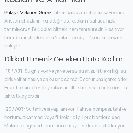
Bulaşık Makinesi Servisi
alanındaki uzmanlığımız sayesinde
Ariston cihazlarının ürettiği hata kodlarını sahada hızla
tanımlıyoruz. Bu kodları bilmek, hem tanı sürecini kısaltıyor
hem de müşterilerimizin “makine ne diyor” sorusuna yanıt
buluyor.
Dikkat Etmeniz Gereken Hata Kodları
i10 / A01:
Su giriş yok veya yetersiz su akışı. Filtre kirliliği, su
giriş valf arızası ya da basınç sensörü sorununa işaret eder.
Erkilet’te kireçten kaynaklanan filtre tıkanması bu kodun en
sık tetikleyicisidir.
i20 / A03:
Su tahliyesi yapılamıyor. Tahliye pompası, tahliye
hortumu tıkanması veya filitrelerle ilgili problemlere bağlı.
Makine programı bitirmeden duruyor ve kapak kilitli kalıyor.