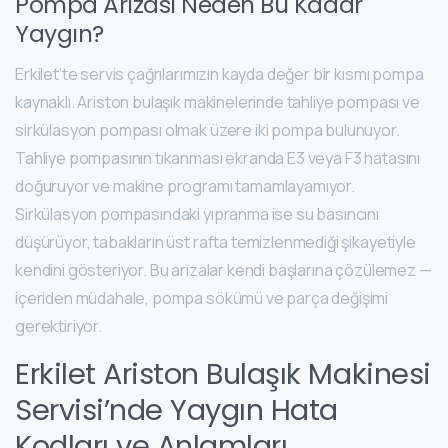
Pompa Arızası Neden Bu Kadar
Yaygın?
Erkilet’te servis çağrılarımızın kayda değer bir kısmı pompa
kaynaklı. Ariston bulaşık makinelerinde tahliye pompası ve
sirkülasyon pompası olmak üzere iki pompa bulunuyor.
Tahliye pompasının tıkanması ekranda E3 veya F3 hatasını
doğuruyor ve makine programı tamamlayamıyor.
Sirkülasyon pompasındaki yıpranma ise su basıncını
düşürüyor, tabakların üst rafta temizlenmediği şikayetiyle
kendini gösteriyor. Bu arızalar kendi başlarına çözülemez —
içeriden müdahale, pompa sökümü ve parça değişimi
gerektiriyor.
Erkilet Ariston Bulaşık Makinesi
Servisi’nde Yaygın Hata
Kodları ve Anlamları