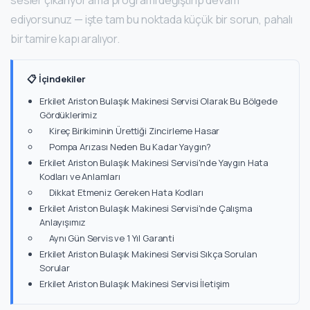
sesler çıkarıyor ama programı değiştirip devam
ediyorsunuz — işte tam bu noktada küçük bir sorun, pahalı
bir tamire kapı aralıyor.
📋 İçindekiler
Erkilet Ariston Bulaşık Makinesi Servisi Olarak Bu Bölgede
Gördüklerimiz
Kireç Birikiminin Ürettiği Zincirleme Hasar
Pompa Arızası Neden Bu Kadar Yaygın?
Erkilet Ariston Bulaşık Makinesi Servisi'nde Yaygın Hata
Kodları ve Anlamları
Dikkat Etmeniz Gereken Hata Kodları
Erkilet Ariston Bulaşık Makinesi Servisi'nde Çalışma
Anlayışımız
Aynı Gün Servis ve 1 Yıl Garanti
Erkilet Ariston Bulaşık Makinesi Servisi Sıkça Sorulan
Sorular
Erkilet Ariston Bulaşık Makinesi Servisi İletişim