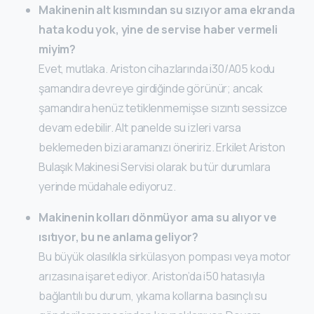
Makinenin alt kısmından su sızıyor ama ekranda
hata kodu yok, yine de servise haber vermeli
miyim?
Evet, mutlaka. Ariston cihazlarında i30/A05 kodu
şamandıra devreye girdiğinde görünür; ancak
şamandıra henüz tetiklenmemişse sızıntı sessizce
devam edebilir. Alt panelde su izleri varsa
beklemeden bizi aramanızı öneririz. Erkilet Ariston
Bulaşık Makinesi Servisi olarak bu tür durumlara
yerinde müdahale ediyoruz.
Makinenin kolları dönmüyor ama su alıyor ve
ısıtıyor, bu ne anlama geliyor?
Bu büyük olasılıkla sirkülasyon pompası veya motor
arızasına işaret ediyor. Ariston’da i50 hatasıyla
bağlantılı bu durum, yıkama kollarına basınçlı su