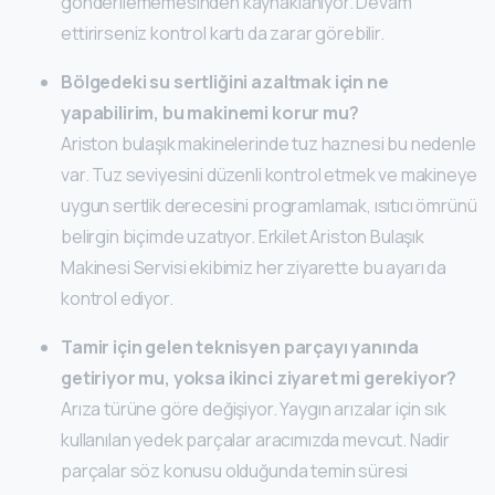
gönderilememesinden kaynaklanıyor. Devam
ettirirseniz kontrol kartı da zarar görebilir.
Bölgedeki su sertliğini azaltmak için ne
yapabilirim, bu makinemi korur mu?
Ariston bulaşık makinelerinde tuz haznesi bu nedenle
var. Tuz seviyesini düzenli kontrol etmek ve makineye
uygun sertlik derecesini programlamak, ısıtıcı ömrünü
belirgin biçimde uzatıyor. Erkilet Ariston Bulaşık
Makinesi Servisi ekibimiz her ziyarette bu ayarı da
kontrol ediyor.
Tamir için gelen teknisyen parçayı yanında
getiriyor mu, yoksa ikinci ziyaret mi gerekiyor?
Arıza türüne göre değişiyor. Yaygın arızalar için sık
kullanılan yedek parçalar aracımızda mevcut. Nadir
parçalar söz konusu olduğunda temin süresi