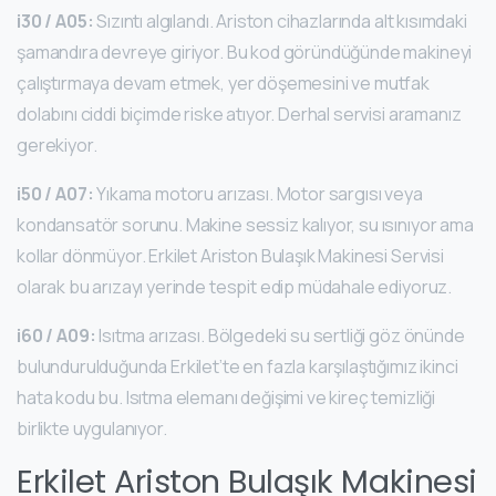
i30 / A05:
Sızıntı algılandı. Ariston cihazlarında alt kısımdaki
şamandıra devreye giriyor. Bu kod göründüğünde makineyi
çalıştırmaya devam etmek, yer döşemesini ve mutfak
dolabını ciddi biçimde riske atıyor. Derhal servisi aramanız
gerekiyor.
i50 / A07:
Yıkama motoru arızası. Motor sargısı veya
kondansatör sorunu. Makine sessiz kalıyor, su ısınıyor ama
kollar dönmüyor. Erkilet Ariston Bulaşık Makinesi Servisi
olarak bu arızayı yerinde tespit edip müdahale ediyoruz.
i60 / A09:
Isıtma arızası. Bölgedeki su sertliği göz önünde
bulundurulduğunda Erkilet’te en fazla karşılaştığımız ikinci
hata kodu bu. Isıtma elemanı değişimi ve kireç temizliği
birlikte uygulanıyor.
Erkilet Ariston Bulaşık Makinesi