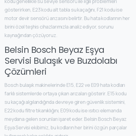
kodu genellikle su seviye sensörü ile ilgili problemleri
gösterirken, E23 kodu alt tabla su kaçağını, F21 kodu ise
motor devir sensörü arızasını belirtir. Bu hata kodlarının her
birini özel teşhis cihazlarımızla analiz ediyor, sorunu
kaynağından çözüyoruz.
Belsin Bosch Beyaz Eşya
Servisi Bulaşık ve Buzdolabı
Çözümleri
Bosch bulaşık makinelerinde E15, E22 ve E09 hata kodları
farklı sistemlerde ortaya çıkan arızaları gösterir. E15 kodu
su kaçağı algılandığında devreye giren güvenlik sistemini,
E22 kodu filtre tıkanıklığını, E09 kodu ise ısıtıcı elemanda
meydana gelen sorunları işaret eder. Belsin Bosch Beyaz
Eşya Servisi ekibimiz, bu kodların her birini özgün parçalar
kullanarak kalıcı şekilde giderir.