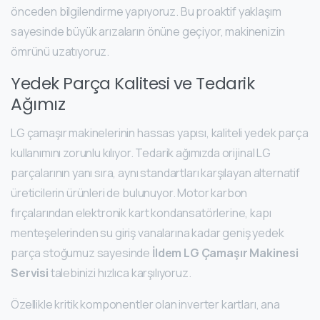
önceden bilgilendirme yapıyoruz. Bu proaktif yaklaşım
sayesinde büyük arızaların önüne geçiyor, makinenizin
ömrünü uzatıyoruz.
Yedek Parça Kalitesi ve Tedarik
Ağımız
LG çamaşır makinelerinin hassas yapısı, kaliteli yedek parça
kullanımını zorunlu kılıyor. Tedarik ağımızda orijinal LG
parçalarının yanı sıra, aynı standartları karşılayan alternatif
üreticilerin ürünleri de bulunuyor. Motor karbon
fırçalarından elektronik kart kondansatörlerine, kapı
menteşelerinden su giriş vanalarına kadar geniş yedek
parça stoğumuz sayesinde
İldem LG Çamaşır Makinesi
Servisi
talebinizi hızlıca karşılıyoruz.
Özellikle kritik komponentler olan inverter kartları, ana