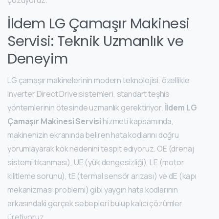
çözüyoruz.
İldem LG Çamaşır Makinesi
Servisi: Teknik Uzmanlık ve
Deneyim
LG çamaşır makinelerinin modern teknolojisi, özellikle
Inverter Direct Drive sistemleri, standart teşhis
yöntemlerinin ötesinde uzmanlık gerektiriyor.
İldem LG
Çamaşır Makinesi Servisi
hizmeti kapsamında,
makinenizin ekranında beliren hata kodlarını doğru
yorumlayarak kök nedenini tespit ediyoruz. OE (drenaj
sistemi tıkanması), UE (yük dengesizliği), LE (motor
kilitleme sorunu), tE (termal sensör arızası) ve dE (kapı
mekanizması problemi) gibi yaygın hata kodlarının
arkasındaki gerçek sebepleri bulup kalıcı çözümler
üretiyoruz.