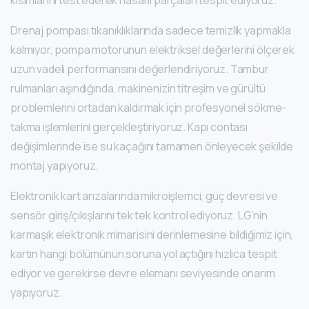
kısımlarını test ederek hasarlı parçaları tespit ediyoruz.
Drenaj pompası tıkanıklıklarında sadece temizlik yapmakla
kalmıyor, pompa motorunun elektriksel değerlerini ölçerek
uzun vadeli performansını değerlendiriyoruz. Tambur
rulmanları aşındığında, makinenizin titreşim ve gürültü
problemlerini ortadan kaldırmak için profesyonel sökme-
takma işlemlerini gerçekleştiriyoruz. Kapı contası
değişimlerinde ise su kaçağını tamamen önleyecek şekilde
montaj yapıyoruz.
Elektronik kart arızalarında mikroişlemci, güç devresi ve
sensör giriş/çıkışlarını tek tek kontrol ediyoruz. LG’nin
karmaşık elektronik mimarisini derinlemesine bildiğimiz için,
kartın hangi bölümünün soruna yol açtığını hızlıca tespit
ediyor ve gerekirse devre elemanı seviyesinde onarım
yapıyoruz.