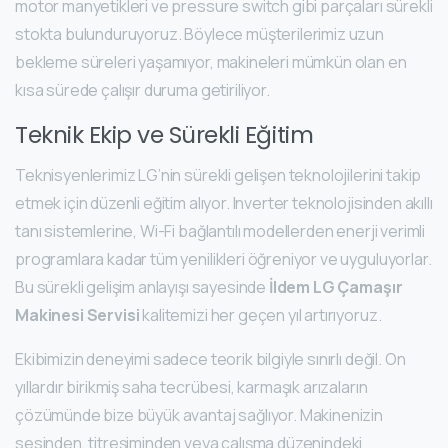
motor manyetikleri ve pressure switch gibi parçaları sürekli
stokta bulunduruyoruz. Böylece müşterilerimiz uzun
bekleme süreleri yaşamıyor, makineleri mümkün olan en
kısa sürede çalışır duruma getiriliyor.
Teknik Ekip ve Sürekli Eğitim
Teknisyenlerimiz LG’nin sürekli gelişen teknolojilerini takip
etmek için düzenli eğitim alıyor. Inverter teknolojisinden akıllı
tanı sistemlerine, Wi-Fi bağlantılı modellerden enerji verimli
programlara kadar tüm yenilikleri öğreniyor ve uyguluyorlar.
Bu sürekli gelişim anlayışı sayesinde
İldem LG Çamaşır
Makinesi Servisi
kalitemizi her geçen yıl artırıyoruz.
Ekibimizin deneyimi sadece teorik bilgiyle sınırlı değil. On
yıllardır birikmiş saha tecrübesi, karmaşık arızaların
çözümünde bize büyük avantaj sağlıyor. Makinenizin
sesinden, titreşiminden veya çalışma düzenindeki