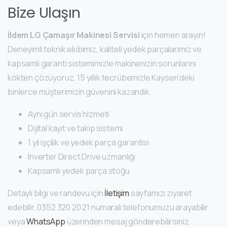
Bize Ulaşın
İldem LG Çamaşır Makinesi Servisi
için hemen arayın!
Deneyimli teknik ekibimiz, kaliteli yedek parçalarımız ve
kapsamlı garanti sistemimizle makinenizin sorunlarını
kökten çözüyoruz. 15 yıllık tecrübemizle Kayseri’deki
binlerce müşterimizin güvenini kazandık.
Aynı gün servis hizmeti
Dijital kayıt ve takip sistemi
1 yıl işçilik ve yedek parça garantisi
Inverter Direct Drive uzmanlığı
Kapsamlı yedek parça stoğu
Detaylı bilgi ve randevu için
İletişim
sayfamızı ziyaret
edebilir,
0352 320 20 21
numaralı telefonumuzu arayabilir
veya
WhatsApp
üzerinden mesaj gönderebilirsiniz.