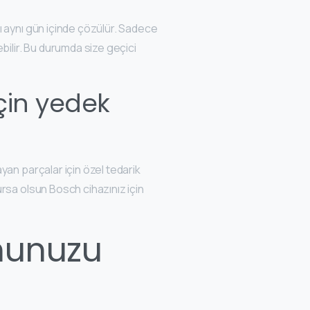
 aynı gün içinde çözülür. Sadece
bilir. Bu durumda size geçici
çin yedek
yan parçalar için özel tedarik
rsa olsun Bosch cihazınız için
nunuzu