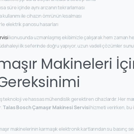
kısa süre içinde aynı arızanın tekrarlaması
 kullanımı ile cihazın ömrünün kısalması
e elektrik panosu hasarları
visi
konusunda uzmanlaşmış ekibimizle çalışarak hem zaman he
müdahaleyi ilk seferinde doğru yapıyor, uzun vadeli çözümler sun
aşır Makineleri İçi
Gereksinimi
ş teknoloji ve hassas mühendislik gerektiren cihazlardır. Her m
r.
Talas Bosch Çamaşır Makinesi Servisi
hizmeti verirken, bu 
maşır makinelerinin karmaşık elektronik kartlarından su basınç 