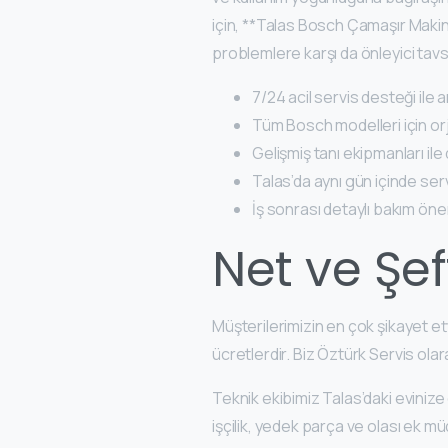
için, **Talas Bosch Çamaşır Maki
problemlere karşı da önleyici tavs
7/24 acil servis desteği ile
Tüm Bosch modelleri için or
Gelişmiş tanı ekipmanları ile
Talas’da aynı gün içinde ser
İş sonrası detaylı bakım öner
Net ve Şef
Müşterilerimizin en çok şikayet et
ücretlerdir. Biz Öztürk Servis ol
Teknik ekibimiz Talas’daki eviniz
işçilik, yedek parça ve olası ek mü