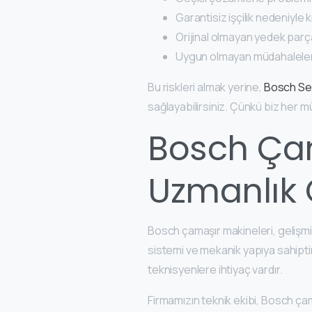
Garantisiz işçilik nedeniyle 
Orijinal olmayan yedek parça
Uygun olmayan müdahalelerl
Bu riskleri almak yerine,
Bosch Ser
sağlayabilirsiniz. Çünkü biz her 
Bosch Çam
Uzmanlık 
Bosch çamaşır makineleri, gelişmi
sistemi ve mekanik yapıya sahipti
teknisyenlere ihtiyaç vardır.
Firmamızın teknik ekibi, Bosch ça