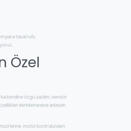
m para tasarrufu
uyoruz.
n Özel
arka kendine özgü yazılım, sensör
özellikleri derinlemesine anlayan
sensörlerine, motor kontrolünden