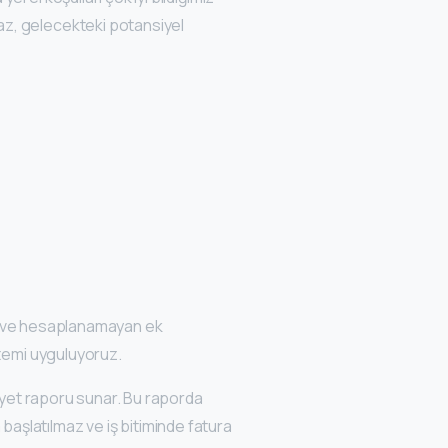
az, gelecekteki potansiyel
ler ve hesaplanamayan ek
stemi uyguluyoruz.
liyet raporu sunar. Bu raporda
m başlatılmaz ve iş bitiminde fatura