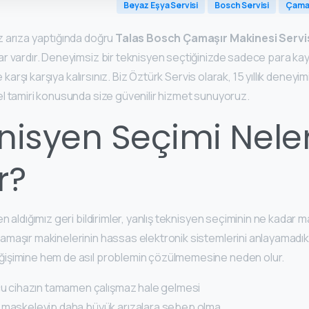
Beyaz Eşya Servisi
Bosch Servisi
Çamaş
 arıza yaptığında doğru
Talas Bosch Çamaşır Makinesi Servi
r vardır. Deneyimsiz bir teknisyen seçtiğinizde sadece para ka
e karşı karşıya kalırsınız. Biz Öztürk Servis olarak, 15 yıllık den
l tamiri konusunda size güvenilir hizmet sunuyoruz.
knisyen Seçimi Nele
r?
aldığımız geri bildirimler, yanlış teknisyen seçiminin ne kadar mal
şır makinelerinin hassas elektronik sistemlerini anlayamadıkları 
işimine hem de asıl problemin çözülmemesine neden olur.
cu cihazın tamamen çalışmaz hale gelmesi
 maskeleyip daha büyük arızalara sebep olma