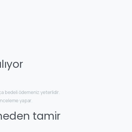
lıyor
ça bedeli ödemeniz yeterlidir.
 inceleme yapar.
meden tamir