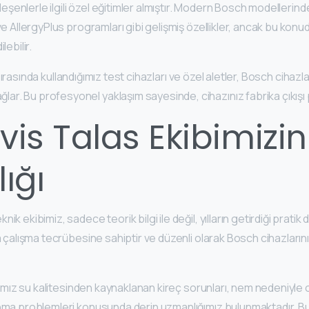
bileşenlerle ilgili özel eğitimler almıştır. Modern Bosch modeller
ve AllergyPlus programları gibi gelişmiş özellikler, ancak bu ko
lebilir.
ırasında kullandığımız test cihazları ve özel aletler, Bosch cihaz
r. Bu profesyonel yaklaşım sayesinde, cihazınız fabrika çıkışı 
vis Talas Ekibimizi
ığı
k ekibimiz, sadece teorik bilgi ile değil, yılların getirdiği pratik
a çalışma tecrübesine sahiptir ve düzenli olarak Bosch cihazlarını
ığımız su kalitesinden kaynaklanan kireç sorunları, nem nedeniyle
ma problemleri konusunda derin uzmanlığımız bulunmaktadır. Bu ye