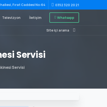
hallesi, Fırat Caddesi No:64
0352 320 20 21
Whatsapp
Televizyon
İletişim
Site içi arama
esi
Servisi
inesi Servisi