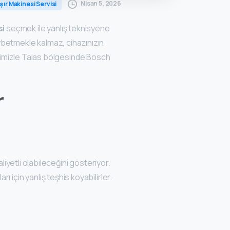
Nisan 5, 2026
ır Makinesi Servisi
si
seçmek ile yanlış teknisyene
ybetmekle kalmaz, cihazınızın
eyimimizle Talas bölgesinde Bosch
r
iyetli olabileceğini gösteriyor.
için yanlış teşhis koyabilirler.