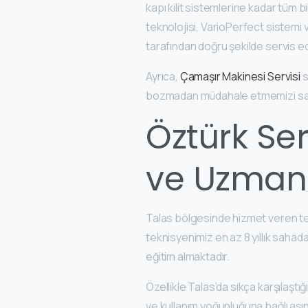
kapı kilit sistemlerine kadar tüm 
teknolojisi, VarioPerfect sistemi 
tarafından doğru şekilde servis edi
Ayrıca,
Çamaşır Makinesi Servisi
s
bozmadan müdahale etmemizi sağla
Öztürk Ser
ve Uzmanl
Talas bölgesinde hizmet veren tekni
teknisyenimiz en az 8 yıllık sahad
eğitim almaktadır.
Özellikle Talas’da sıkça karşılaşt
ve kullanım yoğunluğuna bağlı aşın