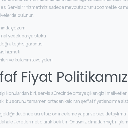
nesi Servisi** hizmetimiz sadece mevcut sorunu çözmekle kalm
iyelerde bulunur.
 anında çözüm
jinal yedek parça stoku
 doğru teşhis garantisi
vis hizmeti
ileri ve kullanım tavsiyeleri
faf Fiyat Politikamız
tiği konulardan biri, servis sürecinde ortaya çıkan gizli maliyet
arak, bu sorunu tamamen ortadan kaldıran şeffaf fiyatlandırma si
e geldiğinde, önce ücretsiz ön inceleme yapar ve size detaylı ma
dahale ücretleri net olarak belirtilir. Onayınız olmadan hiçbir işle