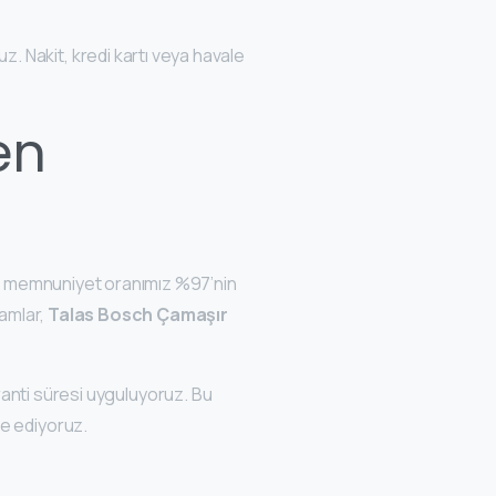
 Nakit, kredi kartı veya havale
en
eri memnuniyet oranımız %97’nin
kamlar,
Talas Bosch Çamaşır
garanti süresi uyguluyoruz. Bu
e ediyoruz.