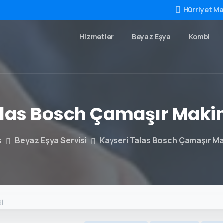
Hürriyet Ma
Hizmetler
Beyaz Eşya
Kombi
las
Bosch
Çamaşır
Makin
s
Beyaz Eşya Servisi
Kayseri Talas Bosch Çamaşır Mak