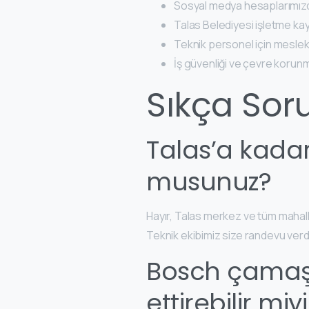
Sosyal medya hesaplarımızda
Talas Belediyesi işletme ka
Teknik personel için mesleki y
İş güvenliği ve çevre korun
Sıkça Sor
Talas’a kadar
musunuz?
Hayır, Talas merkez ve tüm mahalle
Teknik ekibimiz size randevu verd
Bosch çamaş
ettirebilir mi