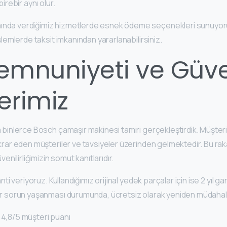
irebir aynı olur.
nda verdiğimiz hizmetlerde esnek ödeme seçenekleri sunuyoruz.
işlemlerde taksit imkanından yararlanabilirsiniz.
emnuniyeti ve Güv
erimiz
da binlerce Bosch çamaşır makinesi tamiri gerçekleştirdik. Müşt
ekrar eden müşteriler ve tavsiyeler üzerinden gelmektedir. Bu ra
nilirliğimizin somut kanıtlarıdır.
anti veriyoruz. Kullandığımız orijinal yedek parçalar için ise 2 yıl 
 bir sorun yaşanması durumunda, ücretsiz olarak yeniden müdahal
 4,8/5 müşteri puanı