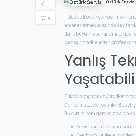
Öztürk Servis
-
Talas’da Bosch çamaşır makineniz
0
emanet etmek arasında dev farkla
daha büyük hasarlar alması riski il
çamaşır makinelerinin profesyone
Yanlış Te
Yaşatabili
Talas’da yaşayan müşterilerimizden 
Deneyimsiz teknisyenler Bosch çama
Bu durum hem gereksiz parça değ
Yanlış parça takılması sonu
Geçici çözümlerle problemi