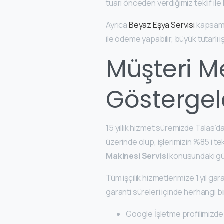
tuarı önceden verdiğimiz teklif ile b
Ayrıca
Beyaz Eşya Servisi
kapsamı
ile ödeme yapabilir, büyük tutarlı 
Müşteri M
Göstergel
15 yıllık hizmet süremizde Talas’
üzerinde olup, işlerimizin %85’i t
Makinesi Servisi
konusundaki güve
Tüm işçilik hizmetlerimize 1 yıl gar
garanti süreleri içinde herhangi
Google İşletme profilimizde