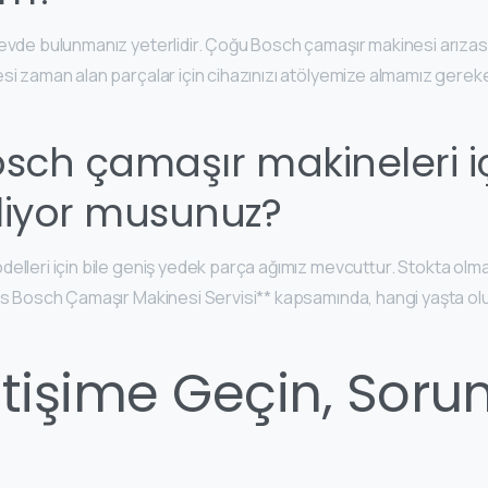
evde bulunmanız yeterlidir. Çoğu Bosch çamaşır makinesi arızası
si zaman alan parçalar için cihazınızı atölyemize almamız gereke
osch çamaşır makineleri i
liyor musunuz?
elleri için bile geniş yedek parça ağımız mevcuttur. Stokta olma
as Bosch Çamaşır Makinesi Servisi** kapsamında, hangi yaşta olu
tişime Geçin, Soru