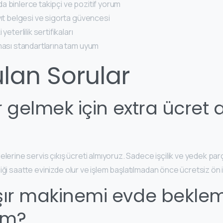
 binlerce takipçi ve pozitif yorum
yıt belgesi ve sigorta güvencesi
eterlilik sertifikaları
ması standartlarına tam uyum
ulan Sorular
 gelmek için extra ücret a
lerine servis çıkış ücreti almıyoruz. Sadece işçilik ve yedek par
iği saatte evinizde olur ve işlem başlatılmadan önce ücretsiz ön
ır makinemi evde bekle
yim?