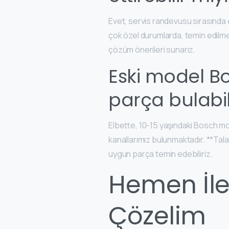
Evet, servis randevusu sırasında 
çok özel durumlarda, temin edilme
çözüm önerileri sunarız.
Eski model B
parça bulabi
Elbette, 10-15 yaşındaki Bosch mod
kanallarımız bulunmaktadır. **Tal
uygun parça temin edebiliriz.
Hemen İle
Çözelim