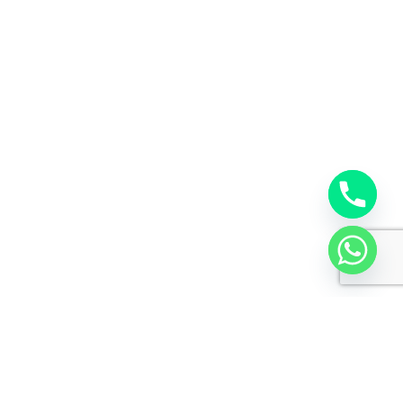
vermektedir.
Bize
Ulaşın
İletişim Bilgilerimiz
Telefon: 0352 320 20 21
WhatsApp: 0352 320 20 21
Adres: Hürriyet Mh. Kayseri
Bültenimize
Kaydolun
Firmamız ve kampanyalarımız hakkında bilgi
almak için kaydolun.