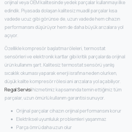
orijinal veya OEM kalitesinde yedek parçalar kullanmayı ilke
edindik. Piyasada dolaşan kalitesiz muadil parçalar kısa
vadede ucuz gibi görünse de, uzun vadede hem cihazın
performansını düşürüyor hem de daha büyük arızalara yol
açıyor.
Özellikle kompresör başlatma röleleri, termostat
sensörleri ve elektronik kartlar gibi kritik parçalarda orijinal
ürün kullanımı şart. Kalitesiz termostat sensörü yanlış
sıcaklık okuması yaparak enerji israfına neden olurken,
düşük kalite kompresör rölesi ani arızalara yol açabiliyor.
Regal Servisi
hizmetimiz kapsamında temin ettiğimiz tüm
parçalar, uzun ömürlü kullanım garantisi sunuyor.
Orijinal parçalar cihazın orijinal performansını korur
Elektriksel uyumluluk problemleri yaşanmaz
Parça ömrü daha uzun olur