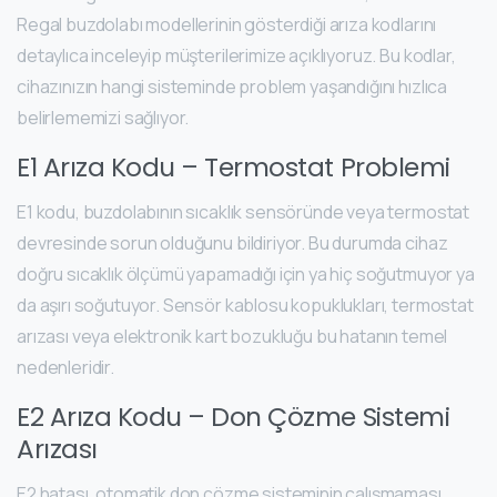
Regal buzdolabı modellerinin gösterdiği arıza kodlarını
detaylıca inceleyip müşterilerimize açıklıyoruz. Bu kodlar,
cihazınızın hangi sisteminde problem yaşandığını hızlıca
belirlememizi sağlıyor.
E1 Arıza Kodu – Termostat Problemi
E1 kodu, buzdolabının sıcaklık sensöründe veya termostat
devresinde sorun olduğunu bildiriyor. Bu durumda cihaz
doğru sıcaklık ölçümü yapamadığı için ya hiç soğutmuyor ya
da aşırı soğutuyor. Sensör kablosu kopuklukları, termostat
arızası veya elektronik kart bozukluğu bu hatanın temel
nedenleridir.
E2 Arıza Kodu – Don Çözme Sistemi
Arızası
E2 hatası, otomatik don çözme sisteminin çalışmaması